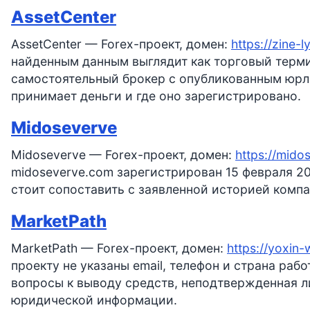
AssetCenter
AssetCenter — Forex-проект, домен:
https://zine-l
найденным данным выглядит как торговый термин
самостоятельный брокер с опубликованным юрли
принимает деньги и где оно зарегистрировано.
Midoseverve
Midoseverve — Forex-проект, домен:
https://mido
midoseverve.com зарегистрирован 15 февраля 20
стоит сопоставить с заявленной историей компа
MarketPath
MarketPath — Forex-проект, домен:
https://yoxin-
проекту не указаны email, телефон и страна раб
вопросы к выводу средств, неподтвержденная л
юридической информации.