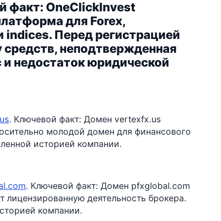
й факт: OneClickInvest
платформа для Forex,
и indices. Перед регистрацией
у средств, неподтвержденная
с и недостаток юридической
.us
. Ключевой факт: Домен vertexfx.us
тносительно молодой домен для финансового
явленной историей компании.
bal.com
. Ключевой факт: Домен pfxglobal.com
ает лицензированную деятельность брокера.
историей компании.