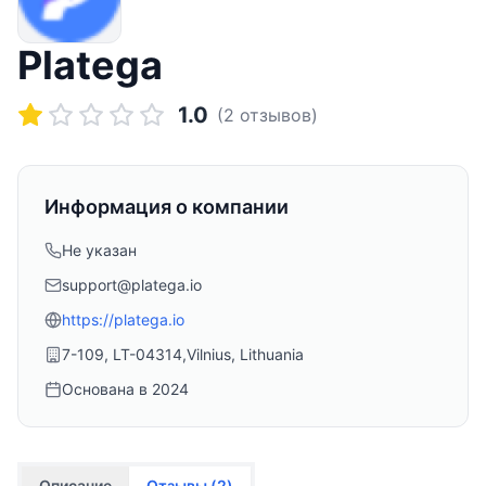
Platega
1.0
(
2
отзывов)
Информация о компании
Не указан
support@platega.io
https://platega.io
7-109, LT-04314,Vilnius, Lithuania
Основана в
2024
Описание
Отзывы (
2
)