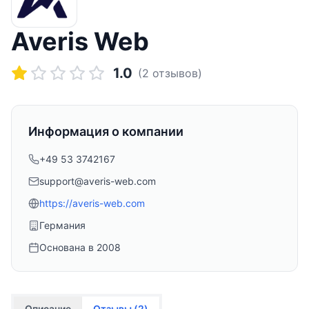
Averis Web
1.0
(
2
отзывов)
Информация о компании
+49 53 3742167
support@averis-web.com
https://averis-web.com
Германия
Основана в
2008
Описание
Отзывы (
2
)