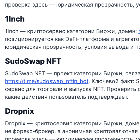
проверка здесь — юридическая прозрачность, у
1Inch
1Inch — криптосервис категории Биржи, домен:
позиционируется как DeFi-платформа и агрегат
юридическая прозрачность, условия вывода и п
SudoSwap NFT
SudoSwap NFT — проект категории Биржи, связа
https://t.me/sudoswap_nftin_bot
. Ключевой факт: 
сервис для торговли и выпуска NFT. Проверить 
какие действия пользователь подтверждает.
Dropnix
Dropnix — криптосервис категории Биржи, доме
не форекс-брокер, а анонимная криптовалютная 
проверка здесь — юридическая прозрачность, у