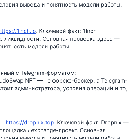
словия вывода и понятность модели работы.
https://1inch.io
. Ключевой факт: 1Inch
ор ликвидности. Основная проверка здесь —
онятность модели работы.
нный с Telegram-форматом:
SudoSwap NFT — не форекс-брокер, а Telegram-
стоит администратора, условия операций и то,
н:
https://dropnix.top
. Ключевой факт: Dropnix —
площадка / exchange-проект. Основная
словия вывода и понятность модели работы.